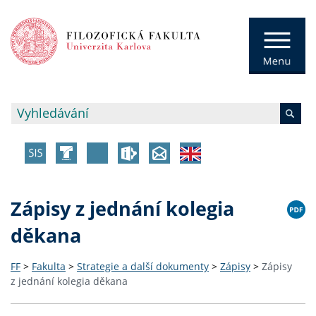
Zápisy z jednání kolegia
děkana
FF
>
Fakulta
>
Strategie a další dokumenty
>
Zápisy
>
Zápisy
z jednání kolegia děkana