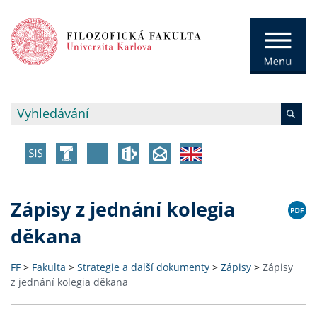
Zápisy z jednání kolegia
děkana
FF
>
Fakulta
>
Strategie a další dokumenty
>
Zápisy
>
Zápisy
z jednání kolegia děkana