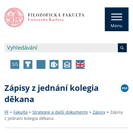
Zápisy z jednání kolegia
děkana
FF
>
Fakulta
>
Strategie a další dokumenty
>
Zápisy
>
Zápisy
z jednání kolegia děkana