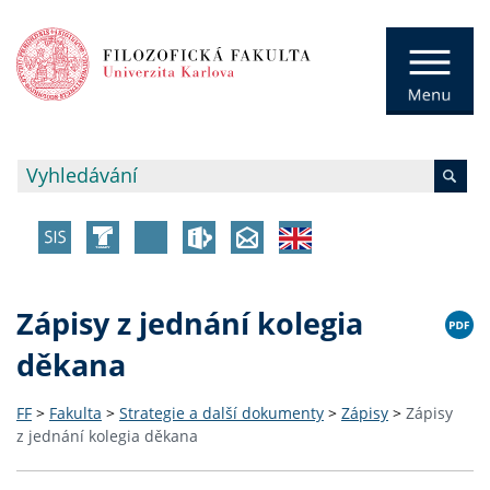
Zápisy z jednání kolegia
děkana
FF
>
Fakulta
>
Strategie a další dokumenty
>
Zápisy
>
Zápisy
z jednání kolegia děkana