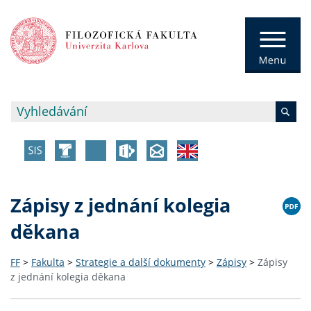
Zápisy z jednání kolegia
děkana
FF
>
Fakulta
>
Strategie a další dokumenty
>
Zápisy
>
Zápisy
z jednání kolegia děkana