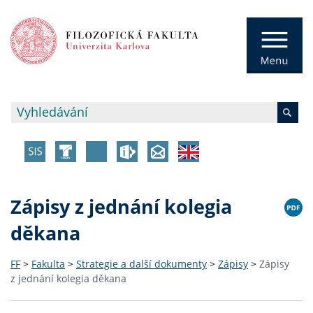
Zápisy z jednání kolegia
děkana
FF
>
Fakulta
>
Strategie a další dokumenty
>
Zápisy
>
Zápisy
z jednání kolegia děkana