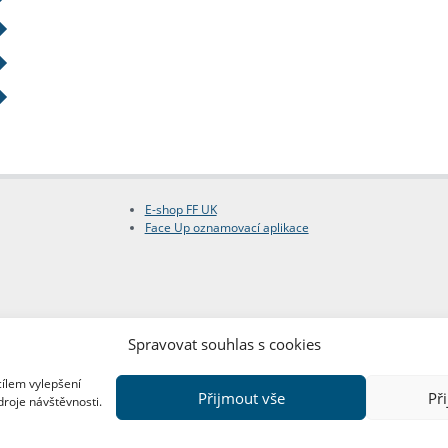
E-shop FF UK
Face Up oznamovací aplikace
Spravovat souhlas s cookies
cílem vylepšení
Přijmout vše
Př
droje návštěvnosti.
Copyright © FF UK 2026
Design:
Red Peppers