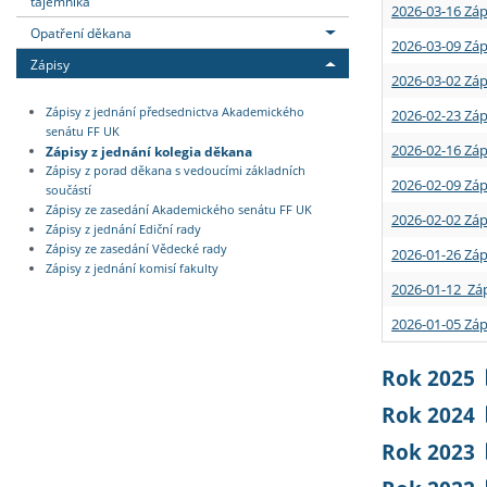
tajemníka
2026-03-16 Záp
Opatření děkana
2026-03-09 Záp
Zápisy
2026-03-02 Záp
Zápisy z jednání předsednictva Akademického
2026-02-23 Záp
senátu FF UK
2026-02-16 Záp
Zápisy z jednání kolegia děkana
Zápisy z porad děkana s vedoucími základních
2026-02-09 Záp
součástí
Zápisy ze zasedání Akademického senátu FF UK
2026-02-02 Záp
Zápisy z jednání Ediční rady
Zápisy ze zasedání Vědecké rady
2026-01-26 Záp
Zápisy z jednání komisí fakulty
2026-01-12 Záp
2026-01-05 Záp
Rok 2025
Rok 2024
Rok 2023