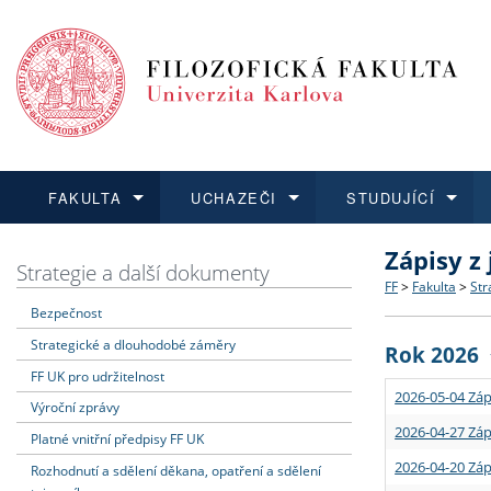
FAKULTA
UCHAZEČI
STUDUJÍCÍ
Zápisy z
FAKULTA
UCHAZEČI
STUDUJÍCÍ
VĚDA A VÝZKUM
ZAHRANIČÍ
Struktura a
Co studova
Bakalářsk
O vědě a 
Aktuální n
Strategie a další dokumenty
FF
>
Fakulta
>
Str
Bezpečnost
Dozvědět se více
Podat přihlášku
Dozvědět se více
Dozvědět se více
Dozvědět se více
Strategie 
Učitelské 
Doktorské
Akademické
Vyjíždějící
Strategické a dlouhodobé záměry
Rok 2026
Podpora a
Informace 
Rigorózní 
Granty a p
Přijíždějíc
FF UK pro udržitelnost
2026-05-04 Záp
Výroční zprávy
Absolventi
Vyjíždějíc
2026-04-27 Záp
Platné vnitřní předpisy FF UK
2026-04-20 Záp
Rozhodnutí a sdělení děkana, opatření a sdělení
Fakultní š