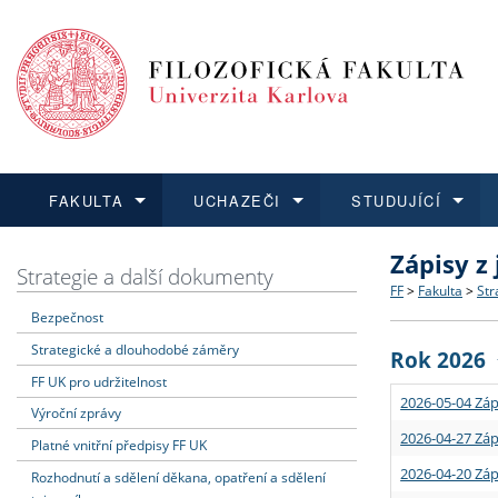
FAKULTA
UCHAZEČI
STUDUJÍCÍ
Zápisy z
FAKULTA
UCHAZEČI
STUDUJÍCÍ
VĚDA A VÝZKUM
ZAHRANIČÍ
Struktura a
Co studova
Bakalářsk
O vědě a 
Aktuální n
Strategie a další dokumenty
FF
>
Fakulta
>
Str
Bezpečnost
Dozvědět se více
Podat přihlášku
Dozvědět se více
Dozvědět se více
Dozvědět se více
Strategie 
Učitelské 
Doktorské
Akademické
Vyjíždějící
Strategické a dlouhodobé záměry
Rok 2026
Podpora a
Informace 
Rigorózní 
Granty a p
Přijíždějíc
FF UK pro udržitelnost
2026-05-04 Záp
Výroční zprávy
Absolventi
Vyjíždějíc
2026-04-27 Záp
Platné vnitřní předpisy FF UK
2026-04-20 Záp
Rozhodnutí a sdělení děkana, opatření a sdělení
Fakultní š