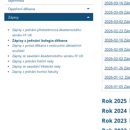
tajemníka
2026-03-16 Záp
Opatření děkana
2026-03-09 Záp
Zápisy
2026-03-02 Záp
Zápisy z jednání předsednictva Akademického
2026-02-23 Záp
senátu FF UK
2026-02-16 Záp
Zápisy z jednání kolegia děkana
Zápisy z porad děkana s vedoucími základních
2026-02-09 Záp
součástí
Zápisy ze zasedání Akademického senátu FF UK
2026-02-02 Záp
Zápisy z jednání Ediční rady
Zápisy ze zasedání Vědecké rady
2026-01-26 Záp
Zápisy z jednání komisí fakulty
2026-01-12 Záp
2026-01-05 Záp
Rok 2025
Rok 2024
Rok 2023