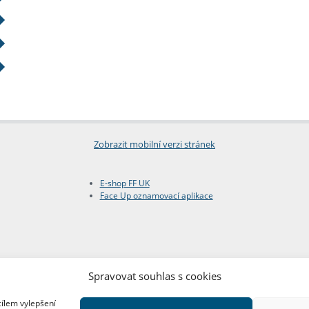
Zobrazit mobilní verzi stránek
E-shop FF UK
Face Up oznamovací aplikace
Spravovat souhlas s cookies
cílem vylepšení