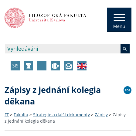
Zápisy z jednání kolegia
děkana
FF
>
Fakulta
>
Strategie a další dokumenty
>
Zápisy
>
Zápisy
z jednání kolegia děkana