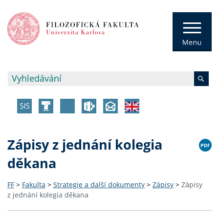
Zápisy z jednání kolegia
děkana
FF
>
Fakulta
>
Strategie a další dokumenty
>
Zápisy
>
Zápisy
z jednání kolegia děkana