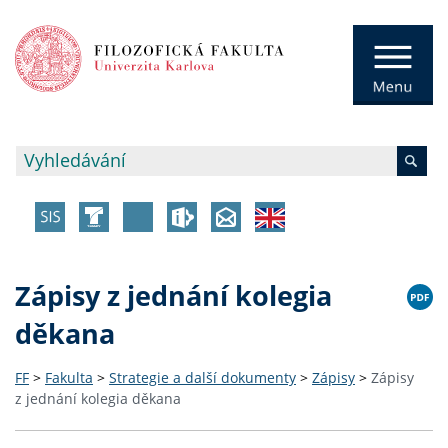
Zápisy z jednání kolegia
děkana
FF
>
Fakulta
>
Strategie a další dokumenty
>
Zápisy
>
Zápisy
z jednání kolegia děkana