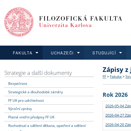
FAKULTA
UCHAZEČI
STUDUJÍCÍ
Zápisy z
FAKULTA
UCHAZEČI
STUDUJÍCÍ
VĚDA A VÝZKUM
ZAHRANIČÍ
Struktura a
Co studova
Bakalářsk
O vědě a 
Aktuální n
Strategie a další dokumenty
FF
>
Fakulta
>
Str
Bezpečnost
Dozvědět se více
Podat přihlášku
Dozvědět se více
Dozvědět se více
Dozvědět se více
Strategie 
Učitelské 
Doktorské
Akademické
Vyjíždějící
Strategické a dlouhodobé záměry
Rok 2026
Podpora a
Informace 
Rigorózní 
Granty a p
Přijíždějíc
FF UK pro udržitelnost
2026-05-04 Záp
Výroční zprávy
Absolventi
Vyjíždějíc
2026-04-27 Záp
Platné vnitřní předpisy FF UK
2026-04-20 Záp
Rozhodnutí a sdělení děkana, opatření a sdělení
Fakultní š