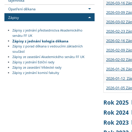
tajemníka
2026-03-16 Záp
Opatření děkana
2026-03-09 Záp
Zápisy
2026-03-02 Záp
Zápisy z jednání předsednictva Akademického
2026-02-23 Záp
senátu FF UK
2026-02-16 Záp
Zápisy z jednání kolegia děkana
Zápisy z porad děkana s vedoucími základních
2026-02-09 Záp
součástí
Zápisy ze zasedání Akademického senátu FF UK
2026-02-02 Záp
Zápisy z jednání Ediční rady
Zápisy ze zasedání Vědecké rady
2026-01-26 Záp
Zápisy z jednání komisí fakulty
2026-01-12 Záp
2026-01-05 Záp
Rok 2025
Rok 2024
Rok 2023