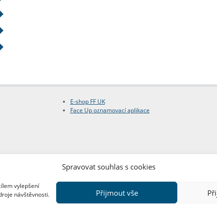
E-shop FF UK
Face Up oznamovací aplikace
Spravovat souhlas s cookies
cílem vylepšení
Přijmout vše
Př
droje návštěvnosti.
Copyright © FF UK 2026
Design:
Red Peppers