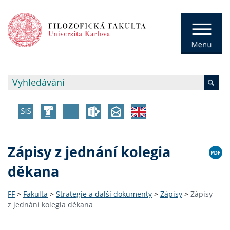
Zápisy z jednání kolegia
děkana
FF
>
Fakulta
>
Strategie a další dokumenty
>
Zápisy
>
Zápisy
z jednání kolegia děkana