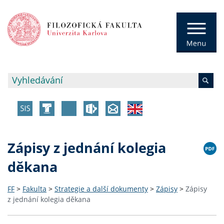
Zápisy z jednání kolegia
děkana
FF
>
Fakulta
>
Strategie a další dokumenty
>
Zápisy
>
Zápisy
z jednání kolegia děkana