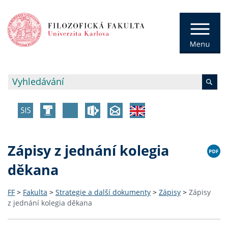
Zápisy z jednání kolegia
děkana
FF
>
Fakulta
>
Strategie a další dokumenty
>
Zápisy
>
Zápisy
z jednání kolegia děkana