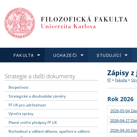
FAKULTA
UCHAZEČI
STUDUJÍCÍ
Zápisy z
FAKULTA
UCHAZEČI
STUDUJÍCÍ
VĚDA A VÝZKUM
ZAHRANIČÍ
Struktura a
Co studova
Bakalářsk
O vědě a 
Aktuální n
Strategie a další dokumenty
FF
>
Fakulta
>
Str
Bezpečnost
Dozvědět se více
Podat přihlášku
Dozvědět se více
Dozvědět se více
Dozvědět se více
Strategie 
Učitelské 
Doktorské
Akademické
Vyjíždějící
Strategické a dlouhodobé záměry
Rok 2026
Podpora a
Informace 
Rigorózní 
Granty a p
Přijíždějíc
FF UK pro udržitelnost
2026-05-04 Záp
Výroční zprávy
Absolventi
Vyjíždějíc
2026-04-27 Záp
Platné vnitřní předpisy FF UK
2026-04-20 Záp
Rozhodnutí a sdělení děkana, opatření a sdělení
Fakultní š