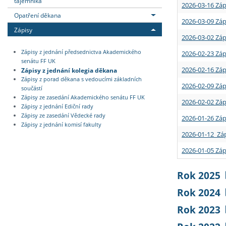
tajemníka
2026-03-16 Záp
Opatření děkana
2026-03-09 Záp
Zápisy
2026-03-02 Záp
Zápisy z jednání předsednictva Akademického
2026-02-23 Záp
senátu FF UK
2026-02-16 Záp
Zápisy z jednání kolegia děkana
Zápisy z porad děkana s vedoucími základních
2026-02-09 Záp
součástí
Zápisy ze zasedání Akademického senátu FF UK
2026-02-02 Záp
Zápisy z jednání Ediční rady
Zápisy ze zasedání Vědecké rady
2026-01-26 Záp
Zápisy z jednání komisí fakulty
2026-01-12 Záp
2026-01-05 Záp
Rok 2025
Rok 2024
Rok 2023