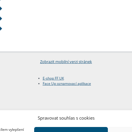
Zobrazit mobilní verzi stránek
E-shop FF UK
Face Up oznamovací aplikace
Spravovat souhlas s cookies
cílem vylepšení