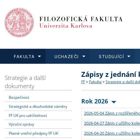
FAKULTA
UCHAZEČI
STUDUJÍCÍ
Zápisy z jednání
FAKULTA
UCHAZEČI
STUDUJÍCÍ
VĚDA A VÝZKUM
ZAHRANIČÍ
Struktura a historie
Co studovat a jak se přihlá
Bakalářské a magisterské
O vědě a výzkumu na FF
Aktuální nabídky a výběrov
Strategie a další
FF
>
Fakulta
>
Strategie a další d
dokumenty
Dozvědět se více
Podat přihlášku
Dozvědět se více
Dozvědět se více
Dozvědět se více
Strategie a další dokumen
Učitelské studijní program
Doktorské studium
Akademické kvalifikace
Vyjíždějící studenti
Bezpečnost
Rok 2026
Strategické a dlouhodobé záměry
Podpora a benefity pro z
Informace k průběhu přijím
Rigorózní řízení
Granty a projekty
Přijíždějící studenti
2026-05-04 Zápis z rozšířeného
FF UK pro udržitelnost
Absolventi fakulty
Vyjíždějící zaměstnanci
2026-04-27 Zápis z užšího kole
Výroční zprávy
2026-04-20 Zápis z užšího kole
Platné vnitřní předpisy FF UK
Fakultní školy FF UK