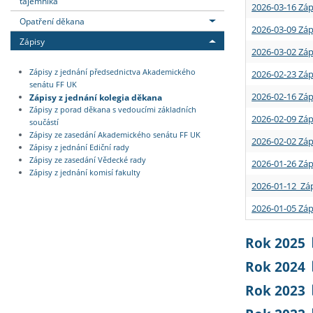
tajemníka
2026-03-16 Záp
Opatření děkana
2026-03-09 Záp
Zápisy
2026-03-02 Záp
Zápisy z jednání předsednictva Akademického
2026-02-23 Záp
senátu FF UK
2026-02-16 Záp
Zápisy z jednání kolegia děkana
Zápisy z porad děkana s vedoucími základních
2026-02-09 Záp
součástí
Zápisy ze zasedání Akademického senátu FF UK
2026-02-02 Záp
Zápisy z jednání Ediční rady
Zápisy ze zasedání Vědecké rady
2026-01-26 Záp
Zápisy z jednání komisí fakulty
2026-01-12 Záp
2026-01-05 Záp
Rok 2025
Rok 2024
Rok 2023