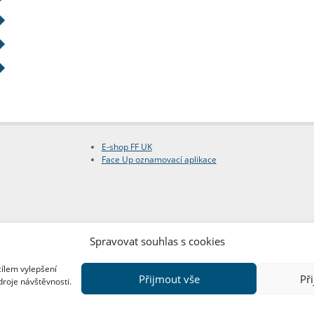
E-shop FF UK
Face Up oznamovací aplikace
Spravovat souhlas s cookies
cílem vylepšení
Přijmout vše
Př
droje návštěvnosti.
Copyright © FF UK 2026
Design:
Red Peppers