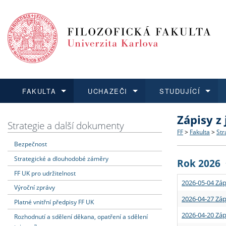
FAKULTA
UCHAZEČI
STUDUJÍCÍ
Zápisy z
FAKULTA
UCHAZEČI
STUDUJÍCÍ
VĚDA A VÝZKUM
ZAHRANIČÍ
Struktura a
Co studova
Bakalářsk
O vědě a 
Aktuální n
Strategie a další dokumenty
FF
>
Fakulta
>
Str
Bezpečnost
Dozvědět se více
Podat přihlášku
Dozvědět se více
Dozvědět se více
Dozvědět se více
Strategie 
Učitelské 
Doktorské
Akademické
Vyjíždějící
Strategické a dlouhodobé záměry
Rok 2026
Podpora a
Informace 
Rigorózní 
Granty a p
Přijíždějíc
FF UK pro udržitelnost
2026-05-04 Záp
Výroční zprávy
Absolventi
Vyjíždějíc
2026-04-27 Záp
Platné vnitřní předpisy FF UK
2026-04-20 Záp
Rozhodnutí a sdělení děkana, opatření a sdělení
Fakultní š