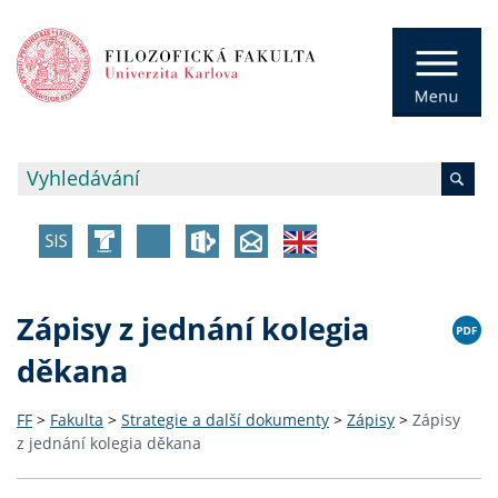
Zápisy z jednání kolegia
děkana
FF
>
Fakulta
>
Strategie a další dokumenty
>
Zápisy
>
Zápisy
z jednání kolegia děkana