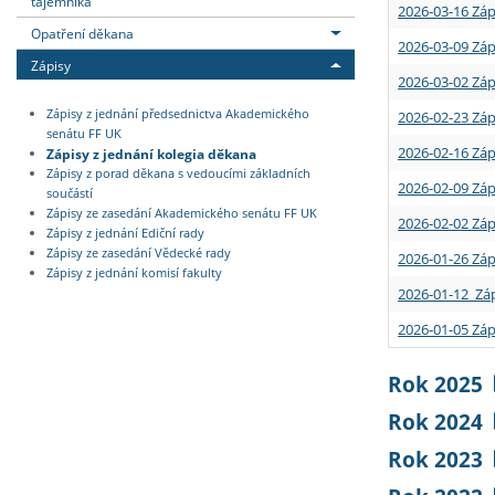
tajemníka
2026-03-16 Záp
Opatření děkana
2026-03-09 Záp
Zápisy
2026-03-02 Záp
Zápisy z jednání předsednictva Akademického
2026-02-23 Záp
senátu FF UK
2026-02-16 Záp
Zápisy z jednání kolegia děkana
Zápisy z porad děkana s vedoucími základních
2026-02-09 Záp
součástí
Zápisy ze zasedání Akademického senátu FF UK
2026-02-02 Záp
Zápisy z jednání Ediční rady
Zápisy ze zasedání Vědecké rady
2026-01-26 Záp
Zápisy z jednání komisí fakulty
2026-01-12 Záp
2026-01-05 Záp
Rok 2025
Rok 2024
Rok 2023