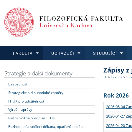
FAKULTA
UCHAZEČI
STUDUJÍCÍ
Zápisy z
FAKULTA
UCHAZEČI
STUDUJÍCÍ
VĚDA A VÝZKUM
ZAHRANIČÍ
Struktura a
Co studova
Bakalářsk
O vědě a 
Aktuální n
Strategie a další dokumenty
FF
>
Fakulta
>
Str
Bezpečnost
Dozvědět se více
Podat přihlášku
Dozvědět se více
Dozvědět se více
Dozvědět se více
Strategie 
Učitelské 
Doktorské
Akademické
Vyjíždějící
Strategické a dlouhodobé záměry
Rok 2026
Podpora a
Informace 
Rigorózní 
Granty a p
Přijíždějíc
FF UK pro udržitelnost
2026-05-04 Záp
Výroční zprávy
Absolventi
Vyjíždějíc
2026-04-27 Záp
Platné vnitřní předpisy FF UK
2026-04-20 Záp
Rozhodnutí a sdělení děkana, opatření a sdělení
Fakultní š