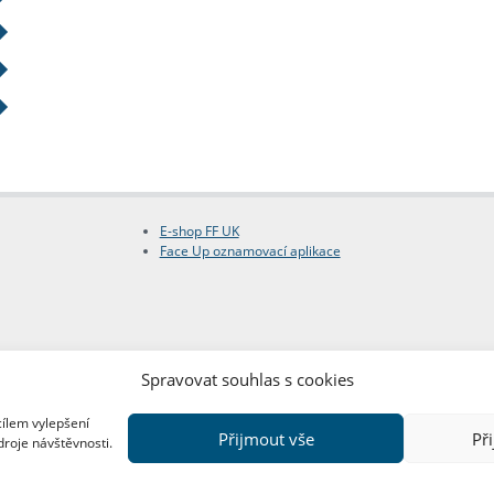
E-shop FF UK
Face Up oznamovací aplikace
Spravovat souhlas s cookies
cílem vylepšení
Přijmout vše
Př
droje návštěvnosti.
Copyright © FF UK 2026
Design:
Red Peppers