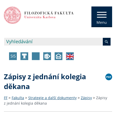
Zápisy z jednání kolegia
děkana
FF
>
Fakulta
>
Strategie a další dokumenty
>
Zápisy
>
Zápisy
z jednání kolegia děkana