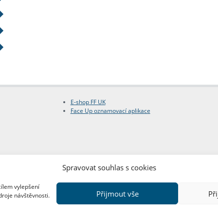
E-shop FF UK
Face Up oznamovací aplikace
Spravovat souhlas s cookies
cílem vylepšení
Přijmout vše
Př
droje návštěvnosti.
Copyright © FF UK 2026
Design:
Red Peppers