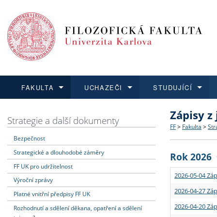
FAKULTA
UCHAZEČI
STUDUJÍCÍ
Zápisy z
FAKULTA
UCHAZEČI
STUDUJÍCÍ
VĚDA A VÝZKUM
ZAHRANIČÍ
Struktura a
Co studova
Bakalářsk
O vědě a 
Aktuální n
Strategie a další dokumenty
FF
>
Fakulta
>
Str
Bezpečnost
Dozvědět se více
Podat přihlášku
Dozvědět se více
Dozvědět se více
Dozvědět se více
Strategie 
Učitelské 
Doktorské
Akademické
Vyjíždějící
Strategické a dlouhodobé záměry
Rok 2026
Podpora a
Informace 
Rigorózní 
Granty a p
Přijíždějíc
FF UK pro udržitelnost
2026-05-04 Záp
Výroční zprávy
Absolventi
Vyjíždějíc
2026-04-27 Záp
Platné vnitřní předpisy FF UK
2026-04-20 Záp
Rozhodnutí a sdělení děkana, opatření a sdělení
Fakultní š