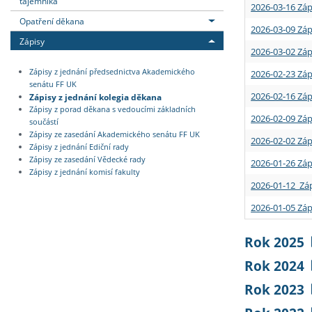
tajemníka
2026-03-16 Záp
Opatření děkana
2026-03-09 Záp
Zápisy
2026-03-02 Záp
Zápisy z jednání předsednictva Akademického
2026-02-23 Záp
senátu FF UK
2026-02-16 Záp
Zápisy z jednání kolegia děkana
Zápisy z porad děkana s vedoucími základních
2026-02-09 Záp
součástí
Zápisy ze zasedání Akademického senátu FF UK
2026-02-02 Záp
Zápisy z jednání Ediční rady
Zápisy ze zasedání Vědecké rady
2026-01-26 Záp
Zápisy z jednání komisí fakulty
2026-01-12 Záp
2026-01-05 Záp
Rok 2025
Rok 2024
Rok 2023