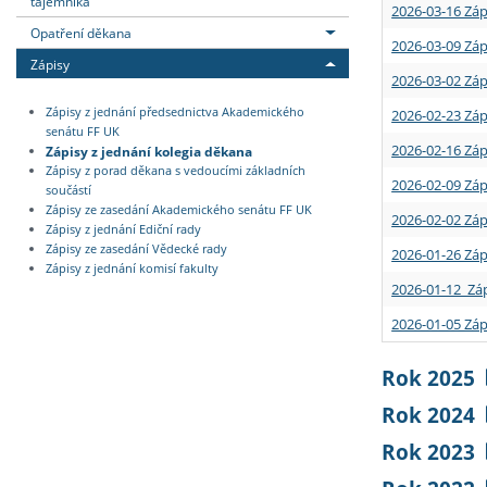
tajemníka
2026-03-16 Záp
Opatření děkana
2026-03-09 Záp
Zápisy
2026-03-02 Záp
Zápisy z jednání předsednictva Akademického
2026-02-23 Záp
senátu FF UK
2026-02-16 Záp
Zápisy z jednání kolegia děkana
Zápisy z porad děkana s vedoucími základních
2026-02-09 Záp
součástí
Zápisy ze zasedání Akademického senátu FF UK
2026-02-02 Záp
Zápisy z jednání Ediční rady
Zápisy ze zasedání Vědecké rady
2026-01-26 Záp
Zápisy z jednání komisí fakulty
2026-01-12 Záp
2026-01-05 Záp
Rok 2025
Rok 2024
Rok 2023