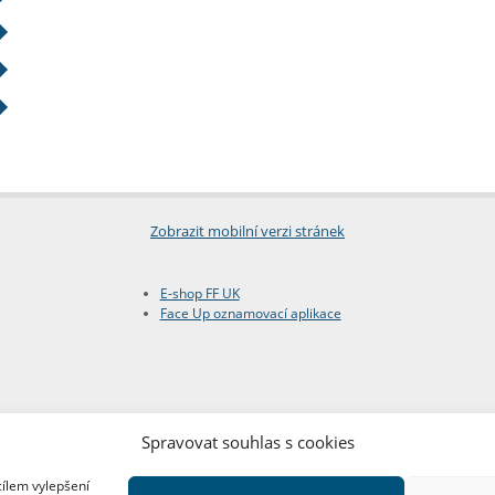
Zobrazit mobilní verzi stránek
E-shop FF UK
Face Up oznamovací aplikace
Spravovat souhlas s cookies
cílem vylepšení