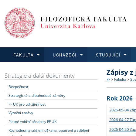
FAKULTA
UCHAZEČI
STUDUJÍCÍ
Zápisy z
FAKULTA
UCHAZEČI
STUDUJÍCÍ
VĚDA A VÝZKUM
ZAHRANIČÍ
Struktura a
Co studova
Bakalářsk
O vědě a 
Aktuální n
Strategie a další dokumenty
FF
>
Fakulta
>
Str
Bezpečnost
Dozvědět se více
Podat přihlášku
Dozvědět se více
Dozvědět se více
Dozvědět se více
Strategie 
Učitelské 
Doktorské
Akademické
Vyjíždějící
Strategické a dlouhodobé záměry
Rok 2026
Podpora a
Informace 
Rigorózní 
Granty a p
Přijíždějíc
FF UK pro udržitelnost
2026-05-04 Záp
Výroční zprávy
Absolventi
Vyjíždějíc
2026-04-27 Záp
Platné vnitřní předpisy FF UK
2026-04-20 Záp
Rozhodnutí a sdělení děkana, opatření a sdělení
Fakultní š