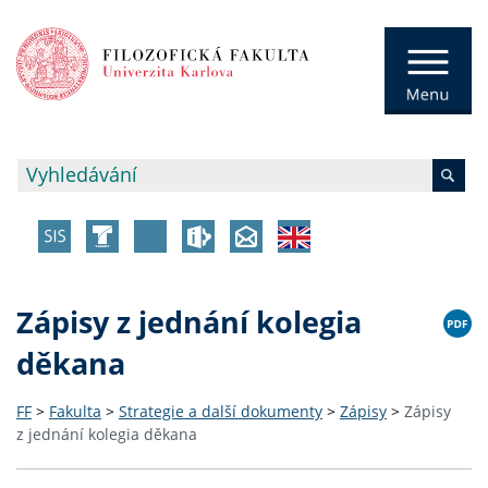
Zápisy z jednání kolegia
děkana
FF
>
Fakulta
>
Strategie a další dokumenty
>
Zápisy
>
Zápisy
z jednání kolegia děkana