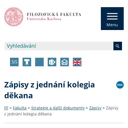
Zápisy z jednání kolegia
děkana
FF
>
Fakulta
>
Strategie a další dokumenty
>
Zápisy
>
Zápisy
z jednání kolegia děkana