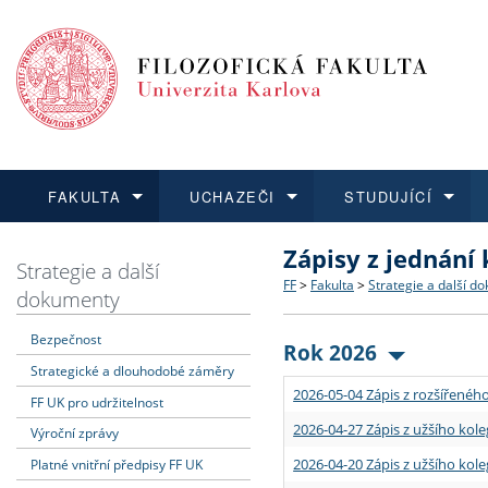
FAKULTA
UCHAZEČI
STUDUJÍCÍ
Zápisy z jednání
FAKULTA
UCHAZEČI
STUDUJÍCÍ
VĚDA A VÝZKUM
ZAHRANIČÍ
Struktura a historie
Co studovat a jak se přihlá
Bakalářské a magisterské
O vědě a výzkumu na FF
Aktuální nabídky a výběrov
Strategie a další
FF
>
Fakulta
>
Strategie a další d
dokumenty
Dozvědět se více
Podat přihlášku
Dozvědět se více
Dozvědět se více
Dozvědět se více
Strategie a další dokumen
Učitelské studijní program
Doktorské studium
Akademické kvalifikace
Vyjíždějící studenti
Bezpečnost
Rok 2026
Strategické a dlouhodobé záměry
Podpora a benefity pro z
Informace k průběhu přijí
Rigorózní řízení
Granty a projekty
Přijíždějící studenti
2026-05-04 Zápis z rozšířeného
FF UK pro udržitelnost
Absolventi fakulty
Vyjíždějící zaměstnanci
2026-04-27 Zápis z užšího kole
Výroční zprávy
2026-04-20 Zápis z užšího kole
Platné vnitřní předpisy FF UK
Fakultní školy FF UK