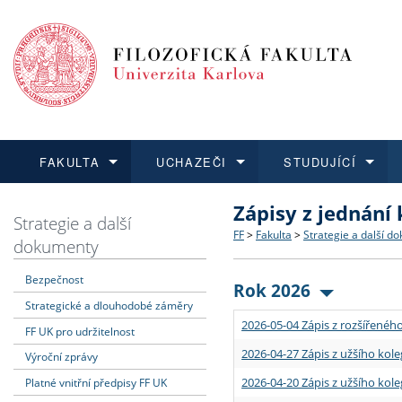
FAKULTA
UCHAZEČI
STUDUJÍCÍ
Zápisy z jednání
FAKULTA
UCHAZEČI
STUDUJÍCÍ
VĚDA A VÝZKUM
ZAHRANIČÍ
Struktura a historie
Co studovat a jak se přihlá
Bakalářské a magisterské
O vědě a výzkumu na FF
Aktuální nabídky a výběrov
Strategie a další
FF
>
Fakulta
>
Strategie a další d
dokumenty
Dozvědět se více
Podat přihlášku
Dozvědět se více
Dozvědět se více
Dozvědět se více
Strategie a další dokumen
Učitelské studijní program
Doktorské studium
Akademické kvalifikace
Vyjíždějící studenti
Bezpečnost
Rok 2026
Strategické a dlouhodobé záměry
Podpora a benefity pro z
Informace k průběhu přijím
Rigorózní řízení
Granty a projekty
Přijíždějící studenti
2026-05-04 Zápis z rozšířeného
FF UK pro udržitelnost
Absolventi fakulty
Vyjíždějící zaměstnanci
2026-04-27 Zápis z užšího kole
Výroční zprávy
2026-04-20 Zápis z užšího kole
Platné vnitřní předpisy FF UK
Fakultní školy FF UK