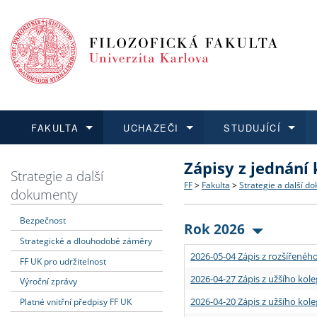
FAKULTA
UCHAZEČI
STUDUJÍCÍ
Zápisy z jednání
FAKULTA
UCHAZEČI
STUDUJÍCÍ
VĚDA A VÝZKUM
ZAHRANIČÍ
Struktura a historie
Co studovat a jak se přihlá
Bakalářské a magisterské
O vědě a výzkumu na FF
Aktuální nabídky a výběrov
Strategie a další
FF
>
Fakulta
>
Strategie a další d
dokumenty
Dozvědět se více
Podat přihlášku
Dozvědět se více
Dozvědět se více
Dozvědět se více
Strategie a další dokumen
Učitelské studijní program
Doktorské studium
Akademické kvalifikace
Vyjíždějící studenti
Bezpečnost
Rok 2026
Strategické a dlouhodobé záměry
Podpora a benefity pro z
Informace k průběhu přijím
Rigorózní řízení
Granty a projekty
Přijíždějící studenti
2026-05-04 Zápis z rozšířeného
FF UK pro udržitelnost
Absolventi fakulty
Vyjíždějící zaměstnanci
2026-04-27 Zápis z užšího kole
Výroční zprávy
2026-04-20 Zápis z užšího kole
Platné vnitřní předpisy FF UK
Fakultní školy FF UK