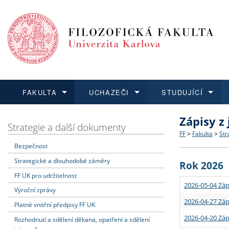
FAKULTA
UCHAZEČI
STUDUJÍCÍ
Zápisy z
FAKULTA
UCHAZEČI
STUDUJÍCÍ
VĚDA A VÝZKUM
ZAHRANIČÍ
Struktura a
Co studova
Bakalářsk
O vědě a 
Aktuální n
Strategie a další dokumenty
FF
>
Fakulta
>
Str
Bezpečnost
Dozvědět se více
Podat přihlášku
Dozvědět se více
Dozvědět se více
Dozvědět se více
Strategie 
Učitelské 
Doktorské
Akademické
Vyjíždějící
Strategické a dlouhodobé záměry
Rok 2026
Podpora a
Informace 
Rigorózní 
Granty a p
Přijíždějíc
FF UK pro udržitelnost
2026-05-04 Záp
Výroční zprávy
Absolventi
Vyjíždějíc
2026-04-27 Záp
Platné vnitřní předpisy FF UK
2026-04-20 Záp
Rozhodnutí a sdělení děkana, opatření a sdělení
Fakultní š