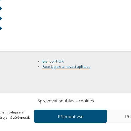
E-shop FF UK
Face Up oznamovací aplikace
Spravovat souhlas s cookies
cílem vylepšení
Přijmout vše
Př
droje návštěvnosti.
Copyright © FF UK 2026
Design:
Red Peppers