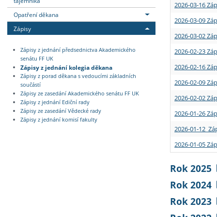
tajemníka
2026-03-16 Záp
Opatření děkana
2026-03-09 Záp
Zápisy
2026-03-02 Záp
Zápisy z jednání předsednictva Akademického
2026-02-23 Záp
senátu FF UK
2026-02-16 Záp
Zápisy z jednání kolegia děkana
Zápisy z porad děkana s vedoucími základních
2026-02-09 Záp
součástí
Zápisy ze zasedání Akademického senátu FF UK
2026-02-02 Záp
Zápisy z jednání Ediční rady
Zápisy ze zasedání Vědecké rady
2026-01-26 Záp
Zápisy z jednání komisí fakulty
2026-01-12 Záp
2026-01-05 Záp
Rok 2025
Rok 2024
Rok 2023