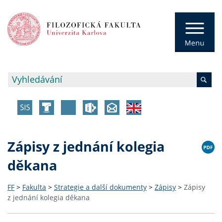
Zápisy z jednání kolegia
děkana
FF
>
Fakulta
>
Strategie a další dokumenty
>
Zápisy
>
Zápisy
z jednání kolegia děkana