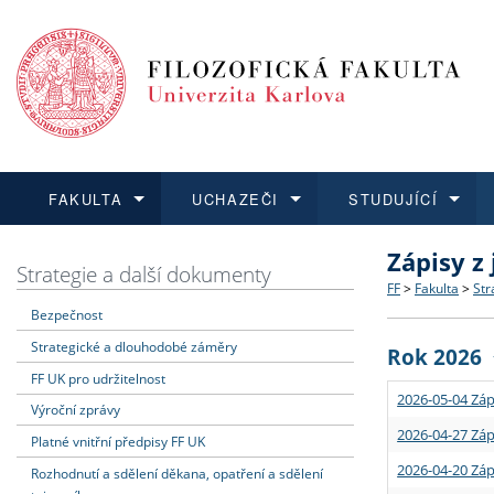
FAKULTA
UCHAZEČI
STUDUJÍCÍ
Zápisy z
FAKULTA
UCHAZEČI
STUDUJÍCÍ
VĚDA A VÝZKUM
ZAHRANIČÍ
Struktura a
Co studova
Bakalářsk
O vědě a 
Aktuální n
Strategie a další dokumenty
FF
>
Fakulta
>
Str
Bezpečnost
Dozvědět se více
Podat přihlášku
Dozvědět se více
Dozvědět se více
Dozvědět se více
Strategie 
Učitelské 
Doktorské
Akademické
Vyjíždějící
Strategické a dlouhodobé záměry
Rok 2026
Podpora a
Informace 
Rigorózní 
Granty a p
Přijíždějíc
FF UK pro udržitelnost
2026-05-04 Záp
Výroční zprávy
Absolventi
Vyjíždějíc
2026-04-27 Záp
Platné vnitřní předpisy FF UK
2026-04-20 Záp
Rozhodnutí a sdělení děkana, opatření a sdělení
Fakultní š