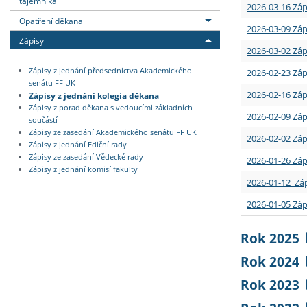
tajemníka
2026-03-16 Záp
Opatření děkana
2026-03-09 Záp
Zápisy
2026-03-02 Záp
Zápisy z jednání předsednictva Akademického
2026-02-23 Záp
senátu FF UK
2026-02-16 Záp
Zápisy z jednání kolegia děkana
Zápisy z porad děkana s vedoucími základních
2026-02-09 Záp
součástí
Zápisy ze zasedání Akademického senátu FF UK
2026-02-02 Záp
Zápisy z jednání Ediční rady
Zápisy ze zasedání Vědecké rady
2026-01-26 Záp
Zápisy z jednání komisí fakulty
2026-01-12 Záp
2026-01-05 Záp
Rok 2025
Rok 2024
Rok 2023