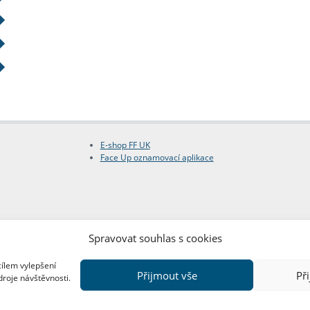
E-shop FF UK
Face Up oznamovací aplikace
Spravovat souhlas s cookies
cílem vylepšení
Přijmout vše
Př
droje návštěvnosti.
Copyright © FF UK 2026
Design:
Red Peppers