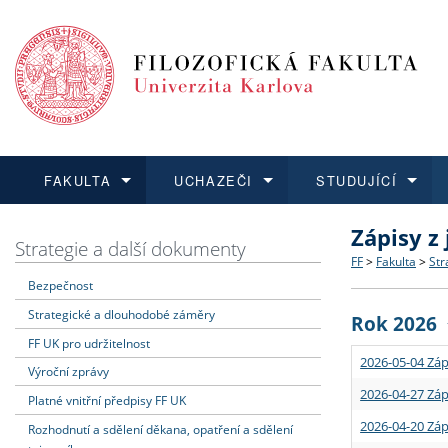
FAKULTA
UCHAZEČI
STUDUJÍCÍ
Zápisy z
FAKULTA
UCHAZEČI
STUDUJÍCÍ
VĚDA A VÝZKUM
ZAHRANIČÍ
Struktura a
Co studova
Bakalářsk
O vědě a 
Aktuální n
Strategie a další dokumenty
FF
>
Fakulta
>
Str
Bezpečnost
Dozvědět se více
Podat přihlášku
Dozvědět se více
Dozvědět se více
Dozvědět se více
Strategie 
Učitelské 
Doktorské
Akademické
Vyjíždějící
Strategické a dlouhodobé záměry
Rok 2026
Podpora a
Informace 
Rigorózní 
Granty a p
Přijíždějíc
FF UK pro udržitelnost
2026-05-04 Záp
Výroční zprávy
Absolventi
Vyjíždějíc
2026-04-27 Záp
Platné vnitřní předpisy FF UK
2026-04-20 Záp
Rozhodnutí a sdělení děkana, opatření a sdělení
Fakultní š