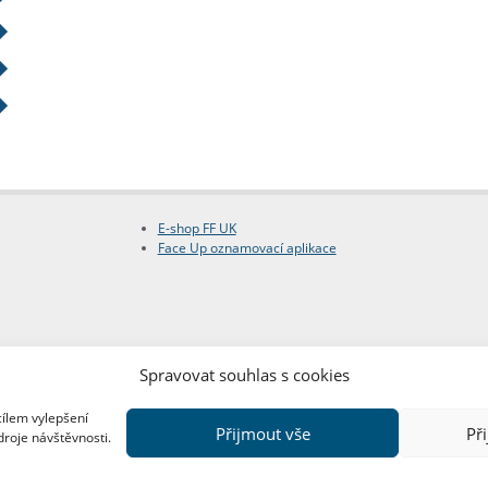
E-shop FF UK
Face Up oznamovací aplikace
Spravovat souhlas s cookies
cílem vylepšení
Přijmout vše
Př
droje návštěvnosti.
Copyright © FF UK 2026
Design:
Red Peppers