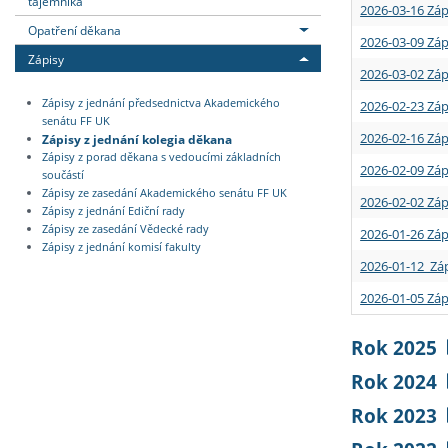
tajemníka
2026-03-16 Záp
Opatření děkana
2026-03-09 Záp
Zápisy
2026-03-02 Záp
Zápisy z jednání předsednictva Akademického
2026-02-23 Záp
senátu FF UK
2026-02-16 Záp
Zápisy z jednání kolegia děkana
Zápisy z porad děkana s vedoucími základních
2026-02-09 Záp
součástí
Zápisy ze zasedání Akademického senátu FF UK
2026-02-02 Záp
Zápisy z jednání Ediční rady
Zápisy ze zasedání Vědecké rady
2026-01-26 Záp
Zápisy z jednání komisí fakulty
2026-01-12 Záp
2026-01-05 Záp
Rok 2025
Rok 2024
Rok 2023