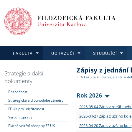
FAKULTA
UCHAZEČI
STUDUJÍCÍ
Zápisy z jednání
FAKULTA
UCHAZEČI
STUDUJÍCÍ
VĚDA A VÝZKUM
ZAHRANIČÍ
Struktura a historie
Co studovat a jak se přihlá
Bakalářské a magisterské
O vědě a výzkumu na FF
Aktuální nabídky a výběrov
Strategie a další
FF
>
Fakulta
>
Strategie a další d
dokumenty
Dozvědět se více
Podat přihlášku
Dozvědět se více
Dozvědět se více
Dozvědět se více
Strategie a další dokumen
Učitelské studijní program
Doktorské studium
Akademické kvalifikace
Vyjíždějící studenti
Bezpečnost
Rok 2026
Strategické a dlouhodobé záměry
Podpora a benefity pro z
Informace k průběhu přijím
Rigorózní řízení
Granty a projekty
Přijíždějící studenti
2026-05-04 Zápis z rozšířeného
FF UK pro udržitelnost
Absolventi fakulty
Vyjíždějící zaměstnanci
2026-04-27 Zápis z užšího kole
Výroční zprávy
2026-04-20 Zápis z užšího kole
Platné vnitřní předpisy FF UK
Fakultní školy FF UK