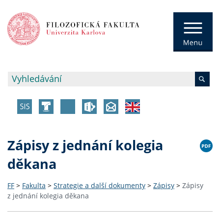
Zápisy z jednání kolegia
děkana
FF
>
Fakulta
>
Strategie a další dokumenty
>
Zápisy
>
Zápisy
z jednání kolegia děkana