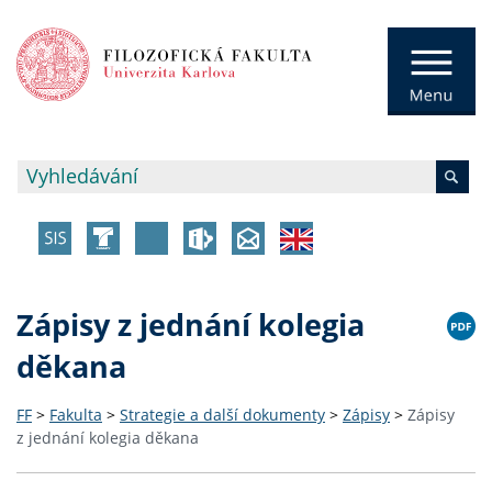
Zápisy z jednání kolegia
děkana
FF
>
Fakulta
>
Strategie a další dokumenty
>
Zápisy
>
Zápisy
z jednání kolegia děkana