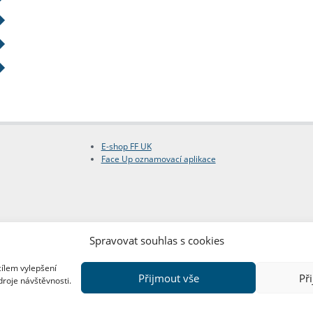
E-shop FF UK
Face Up oznamovací aplikace
Spravovat souhlas s cookies
cílem vylepšení
Přijmout vše
Př
droje návštěvnosti.
Copyright © FF UK 2026
Design:
Red Peppers