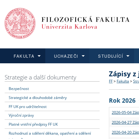
FAKULTA
UCHAZEČI
STUDUJÍCÍ
Zápisy z
FAKULTA
UCHAZEČI
STUDUJÍCÍ
VĚDA A VÝZKUM
ZAHRANIČÍ
Struktura a
Co studova
Bakalářsk
O vědě a 
Aktuální n
Strategie a další dokumenty
FF
>
Fakulta
>
Str
Bezpečnost
Dozvědět se více
Podat přihlášku
Dozvědět se více
Dozvědět se více
Dozvědět se více
Strategie 
Učitelské 
Doktorské
Akademické
Vyjíždějící
Strategické a dlouhodobé záměry
Rok 2026
Podpora a
Informace 
Rigorózní 
Granty a p
Přijíždějíc
FF UK pro udržitelnost
2026-05-04 Záp
Výroční zprávy
Absolventi
Vyjíždějíc
2026-04-27 Záp
Platné vnitřní předpisy FF UK
2026-04-20 Záp
Rozhodnutí a sdělení děkana, opatření a sdělení
Fakultní š