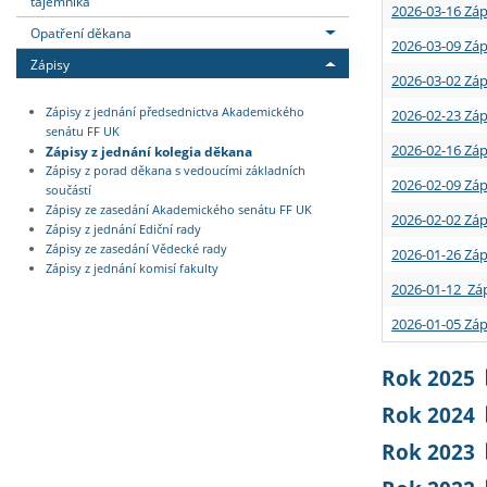
tajemníka
2026-03-16 Záp
Opatření děkana
2026-03-09 Záp
Zápisy
2026-03-02 Záp
Zápisy z jednání předsednictva Akademického
2026-02-23 Záp
senátu FF UK
2026-02-16 Záp
Zápisy z jednání kolegia děkana
Zápisy z porad děkana s vedoucími základních
2026-02-09 Záp
součástí
Zápisy ze zasedání Akademického senátu FF UK
2026-02-02 Záp
Zápisy z jednání Ediční rady
Zápisy ze zasedání Vědecké rady
2026-01-26 Záp
Zápisy z jednání komisí fakulty
2026-01-12 Záp
2026-01-05 Záp
Rok 2025
Rok 2024
Rok 2023