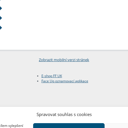
Zobrazit mobilní verzi stránek
E-shop FF UK
Face Up oznamovací aplikace
Spravovat souhlas s cookies
cílem vylepšení