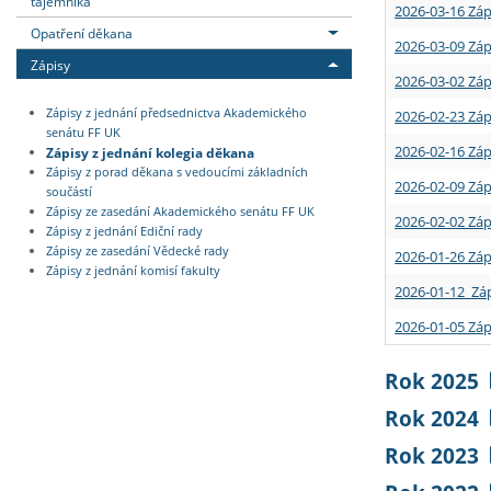
tajemníka
2026-03-16 Záp
Opatření děkana
2026-03-09 Záp
Zápisy
2026-03-02 Záp
Zápisy z jednání předsednictva Akademického
2026-02-23 Záp
senátu FF UK
2026-02-16 Záp
Zápisy z jednání kolegia děkana
Zápisy z porad děkana s vedoucími základních
2026-02-09 Záp
součástí
Zápisy ze zasedání Akademického senátu FF UK
2026-02-02 Záp
Zápisy z jednání Ediční rady
Zápisy ze zasedání Vědecké rady
2026-01-26 Záp
Zápisy z jednání komisí fakulty
2026-01-12 Záp
2026-01-05 Záp
Rok 2025
Rok 2024
Rok 2023