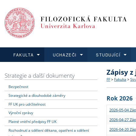
FAKULTA
UCHAZEČI
STUDUJÍCÍ
Zápisy z
FAKULTA
UCHAZEČI
STUDUJÍCÍ
VĚDA A VÝZKUM
ZAHRANIČÍ
Struktura a
Co studova
Bakalářsk
O vědě a 
Aktuální n
Strategie a další dokumenty
FF
>
Fakulta
>
Str
Bezpečnost
Dozvědět se více
Podat přihlášku
Dozvědět se více
Dozvědět se více
Dozvědět se více
Strategie 
Učitelské 
Doktorské
Akademické
Vyjíždějící
Strategické a dlouhodobé záměry
Rok 2026
Podpora a
Informace 
Rigorózní 
Granty a p
Přijíždějíc
FF UK pro udržitelnost
2026-05-04 Záp
Výroční zprávy
Absolventi
Vyjíždějíc
2026-04-27 Záp
Platné vnitřní předpisy FF UK
2026-04-20 Záp
Rozhodnutí a sdělení děkana, opatření a sdělení
Fakultní š