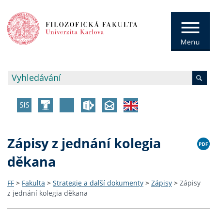
Zápisy z jednání kolegia
děkana
FF
>
Fakulta
>
Strategie a další dokumenty
>
Zápisy
>
Zápisy
z jednání kolegia děkana