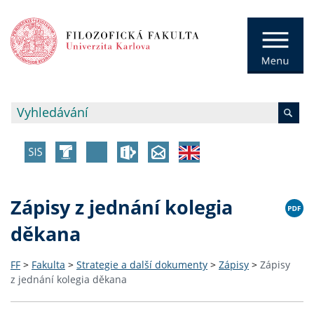
Zápisy z jednání kolegia
děkana
FF
>
Fakulta
>
Strategie a další dokumenty
>
Zápisy
>
Zápisy
z jednání kolegia děkana