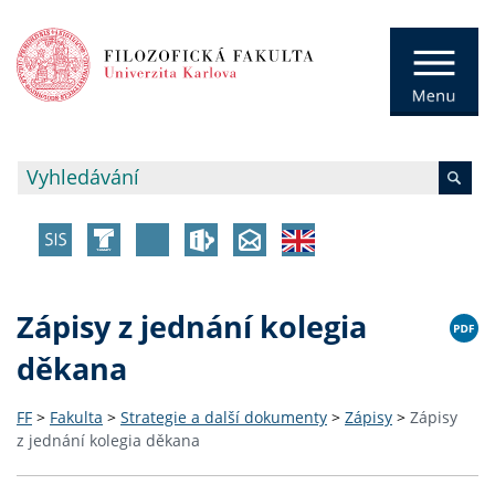
Zápisy z jednání kolegia
děkana
FF
>
Fakulta
>
Strategie a další dokumenty
>
Zápisy
>
Zápisy
z jednání kolegia děkana