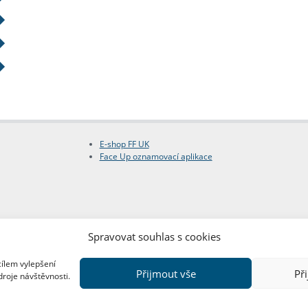
E-shop FF UK
Face Up oznamovací aplikace
Spravovat souhlas s cookies
cílem vylepšení
Přijmout vše
Př
droje návštěvnosti.
Copyright © FF UK 2026
Design:
Red Peppers