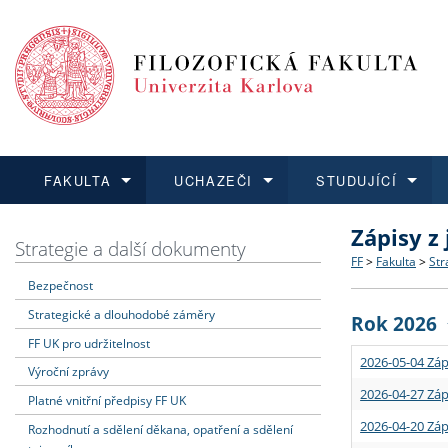
FAKULTA
UCHAZEČI
STUDUJÍCÍ
Zápisy z
FAKULTA
UCHAZEČI
STUDUJÍCÍ
VĚDA A VÝZKUM
ZAHRANIČÍ
Struktura a
Co studova
Bakalářsk
O vědě a 
Aktuální n
Strategie a další dokumenty
FF
>
Fakulta
>
Str
Bezpečnost
Dozvědět se více
Podat přihlášku
Dozvědět se více
Dozvědět se více
Dozvědět se více
Strategie 
Učitelské 
Doktorské
Akademické
Vyjíždějící
Strategické a dlouhodobé záměry
Rok 2026
Podpora a
Informace 
Rigorózní 
Granty a p
Přijíždějíc
FF UK pro udržitelnost
2026-05-04 Záp
Výroční zprávy
Absolventi
Vyjíždějíc
2026-04-27 Záp
Platné vnitřní předpisy FF UK
2026-04-20 Záp
Rozhodnutí a sdělení děkana, opatření a sdělení
Fakultní š