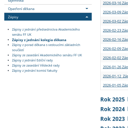
tajemníka
2026-03-16 Záp
Opatření děkana
2026-03-09 Záp
Zápisy
2026-03-02 Záp
Zápisy z jednání předsednictva Akademického
2026-02-23 Záp
senátu FF UK
2026-02-16 Záp
Zápisy z jednání kolegia děkana
Zápisy z porad děkana s vedoucími základních
2026-02-09 Záp
součástí
Zápisy ze zasedání Akademického senátu FF UK
2026-02-02 Záp
Zápisy z jednání Ediční rady
Zápisy ze zasedání Vědecké rady
2026-01-26 Záp
Zápisy z jednání komisí fakulty
2026-01-12 Záp
2026-01-05 Záp
Rok 2025
Rok 2024
Rok 2023