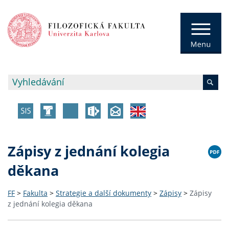
Zápisy z jednání kolegia
děkana
FF
>
Fakulta
>
Strategie a další dokumenty
>
Zápisy
>
Zápisy
z jednání kolegia děkana