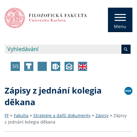
Zápisy z jednání kolegia
děkana
FF
>
Fakulta
>
Strategie a další dokumenty
>
Zápisy
>
Zápisy
z jednání kolegia děkana