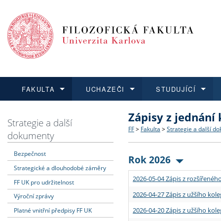
FAKULTA
UCHAZEČI
STUDUJÍCÍ
Zápisy z jednání
FAKULTA
UCHAZEČI
STUDUJÍCÍ
VĚDA A VÝZKUM
ZAHRANIČÍ
Struktura a historie
Co studovat a jak se přihlá
Bakalářské a magisterské
O vědě a výzkumu na FF
Aktuální nabídky a výběrov
Strategie a další
FF
>
Fakulta
>
Strategie a další d
dokumenty
Dozvědět se více
Podat přihlášku
Dozvědět se více
Dozvědět se více
Dozvědět se více
Strategie a další dokumen
Učitelské studijní program
Doktorské studium
Akademické kvalifikace
Vyjíždějící studenti
Bezpečnost
Rok 2026
Strategické a dlouhodobé záměry
Podpora a benefity pro z
Informace k průběhu přijím
Rigorózní řízení
Granty a projekty
Přijíždějící studenti
2026-05-04 Zápis z rozšířeného
FF UK pro udržitelnost
Absolventi fakulty
Vyjíždějící zaměstnanci
2026-04-27 Zápis z užšího kole
Výroční zprávy
2026-04-20 Zápis z užšího kole
Platné vnitřní předpisy FF UK
Fakultní školy FF UK