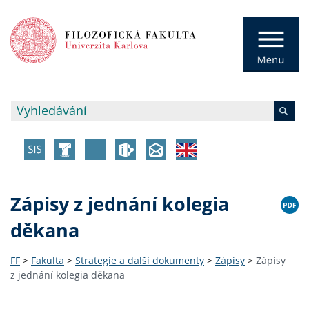
Zápisy z jednání kolegia
děkana
FF
>
Fakulta
>
Strategie a další dokumenty
>
Zápisy
>
Zápisy
z jednání kolegia děkana