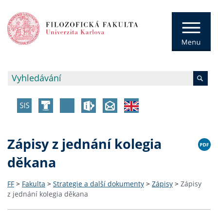
Zápisy z jednání kolegia
děkana
FF
>
Fakulta
>
Strategie a další dokumenty
>
Zápisy
>
Zápisy
z jednání kolegia děkana