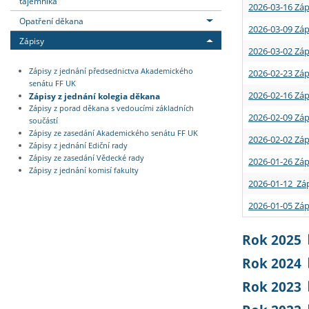
tajemníka
2026-03-16 Záp
Opatření děkana
2026-03-09 Záp
Zápisy
2026-03-02 Záp
Zápisy z jednání předsednictva Akademického
2026-02-23 Záp
senátu FF UK
2026-02-16 Záp
Zápisy z jednání kolegia děkana
Zápisy z porad děkana s vedoucími základních
2026-02-09 Záp
součástí
Zápisy ze zasedání Akademického senátu FF UK
2026-02-02 Záp
Zápisy z jednání Ediční rady
Zápisy ze zasedání Vědecké rady
2026-01-26 Záp
Zápisy z jednání komisí fakulty
2026-01-12 Záp
2026-01-05 Záp
Rok 2025
Rok 2024
Rok 2023