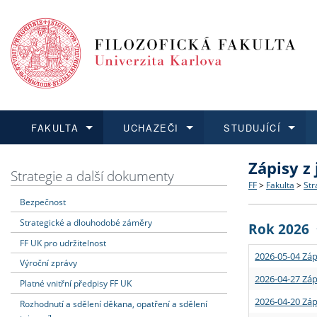
FAKULTA
UCHAZEČI
STUDUJÍCÍ
Zápisy z
FAKULTA
UCHAZEČI
STUDUJÍCÍ
VĚDA A VÝZKUM
ZAHRANIČÍ
Struktura a
Co studova
Bakalářsk
O vědě a 
Aktuální n
Strategie a další dokumenty
FF
>
Fakulta
>
Str
Bezpečnost
Dozvědět se více
Podat přihlášku
Dozvědět se více
Dozvědět se více
Dozvědět se více
Strategie 
Učitelské 
Doktorské
Akademické
Vyjíždějící
Strategické a dlouhodobé záměry
Rok 2026
Podpora a
Informace 
Rigorózní 
Granty a p
Přijíždějíc
FF UK pro udržitelnost
2026-05-04 Záp
Výroční zprávy
Absolventi
Vyjíždějíc
2026-04-27 Záp
Platné vnitřní předpisy FF UK
2026-04-20 Záp
Rozhodnutí a sdělení děkana, opatření a sdělení
Fakultní š