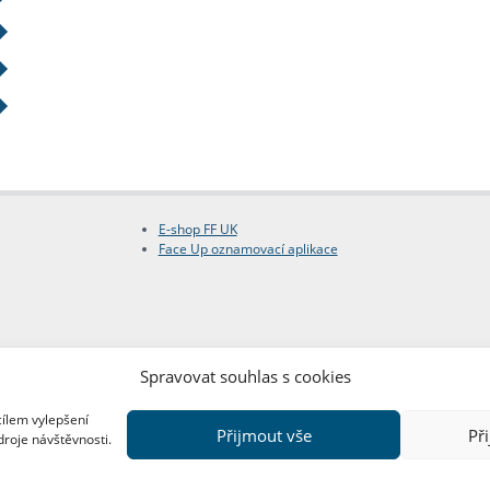
E-shop FF UK
Face Up oznamovací aplikace
Spravovat souhlas s cookies
cílem vylepšení
Přijmout vše
Př
droje návštěvnosti.
Copyright © FF UK 2026
Design:
Red Peppers