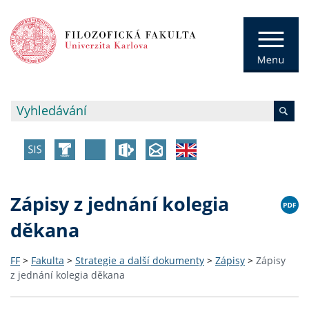
Zápisy z jednání kolegia
děkana
FF
>
Fakulta
>
Strategie a další dokumenty
>
Zápisy
>
Zápisy
z jednání kolegia děkana