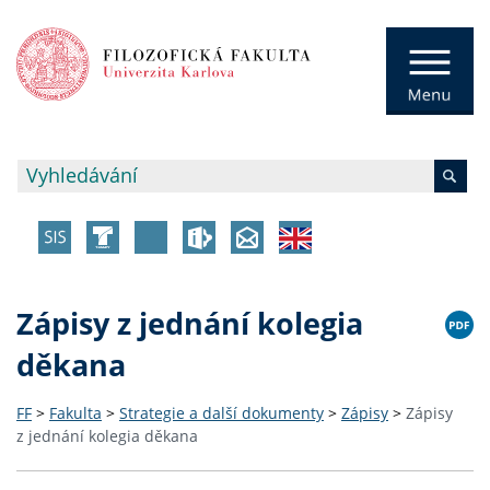
Zápisy z jednání kolegia
děkana
FF
>
Fakulta
>
Strategie a další dokumenty
>
Zápisy
>
Zápisy
z jednání kolegia děkana