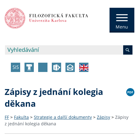
Zápisy z jednání kolegia
děkana
FF
>
Fakulta
>
Strategie a další dokumenty
>
Zápisy
>
Zápisy
z jednání kolegia děkana